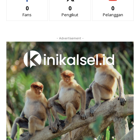
0
0
0
Fans
Pengikut
Pelanggan
- Advertisement -