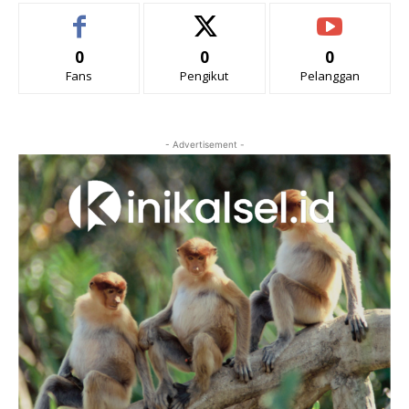
0
0
0
Fans
Pengikut
Pelanggan
- Advertisement -