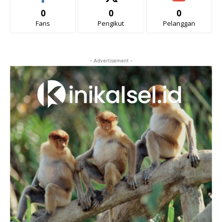
0
0
0
Fans
Pengikut
Pelanggan
- Advertisement -