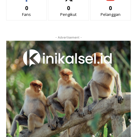
0
0
0
Fans
Pengikut
Pelanggan
- Advertisement -