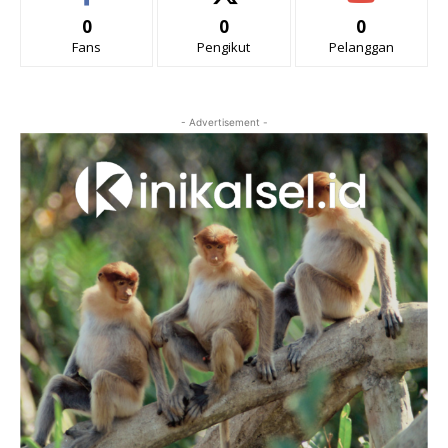
0
0
0
Fans
Pengikut
Pelanggan
- Advertisement -